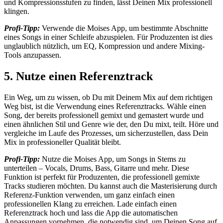
und Kompressionsstufen zu finden, lässt Deinen Mix professionell
klingen.
Profi-Tipp:
Verwende die Moises App, um bestimmte Abschnitte
eines Songs in einer Schleife abzuspielen. Für Produzenten ist dies
unglaublich nützlich, um EQ, Kompression und andere Mixing-
Tools anzupassen.
5. Nutze einen Referenztrack
Ein Weg, um zu wissen, ob Du mit Deinem Mix auf dem richtigen
Weg bist, ist die Verwendung eines Referenztracks. Wähle einen
Song, der bereits professionell gemixt und gemastert wurde und
einen ähnlichen Stil und Genre wie der, den Du mixt, teilt. Höre und
vergleiche im Laufe des Prozesses, um sicherzustellen, dass Dein
Mix in professioneller Qualität bleibt.
Profi-Tipp:
Nutze die Moises App, um Songs in Stems zu
unterteilen – Vocals, Drums, Bass, Gitarre und mehr. Diese
Funktion ist perfekt für Produzenten, die professionell gemixte
Tracks studieren möchten. Du kannst auch die Masterisierung durch
Referenz-Funktion verwenden, um ganz einfach einen
professionellen Klang zu erreichen. Lade einfach einen
Referenztrack hoch und lass die App die automatischen
Anpassungen vornehmen, die notwendig sind, um Deinen Song auf