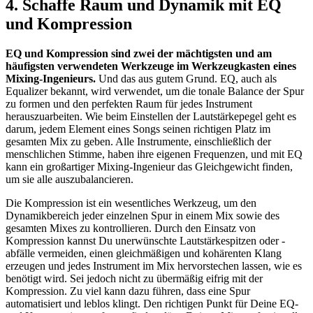
4. Schaffe Raum und Dynamik mit EQ
und Kompression
EQ und Kompression sind zwei der mächtigsten und am
häufigsten verwendeten Werkzeuge im Werkzeugkasten eines
Mixing-Ingenieurs.
Und das aus gutem Grund. EQ, auch als
Equalizer bekannt, wird verwendet, um die tonale Balance der Spur
zu formen und den perfekten Raum für jedes Instrument
herauszuarbeiten. Wie beim Einstellen der Lautstärkepegel geht es
darum, jedem Element eines Songs seinen richtigen Platz im
gesamten Mix zu geben. Alle Instrumente, einschließlich der
menschlichen Stimme, haben ihre eigenen Frequenzen, und mit EQ
kann ein großartiger Mixing-Ingenieur das Gleichgewicht finden,
um sie alle auszubalancieren.
Die Kompression ist ein wesentliches Werkzeug, um den
Dynamikbereich jeder einzelnen Spur in einem Mix sowie des
gesamten Mixes zu kontrollieren. Durch den Einsatz von
Kompression kannst Du unerwünschte Lautstärkespitzen oder -
abfälle vermeiden, einen gleichmäßigen und kohärenten Klang
erzeugen und jedes Instrument im Mix hervorstechen lassen, wie es
benötigt wird. Sei jedoch nicht zu übermäßig eifrig mit der
Kompression. Zu viel kann dazu führen, dass eine Spur
automatisiert und leblos klingt. Den richtigen Punkt für Deine EQ-