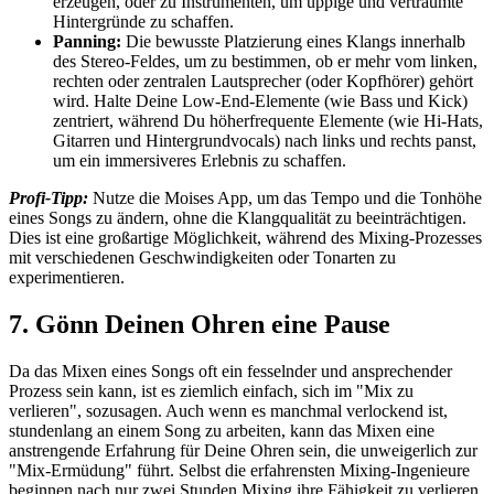
erzeugen, oder zu Instrumenten, um üppige und verträumte
Hintergründe zu schaffen.
Panning:
Die bewusste Platzierung eines Klangs innerhalb
des Stereo-Feldes, um zu bestimmen, ob er mehr vom linken,
rechten oder zentralen Lautsprecher (oder Kopfhörer) gehört
wird. Halte Deine Low-End-Elemente (wie Bass und Kick)
zentriert, während Du höherfrequente Elemente (wie Hi-Hats,
Gitarren und Hintergrundvocals) nach links und rechts panst,
um ein immersiveres Erlebnis zu schaffen.
Profi-Tipp:
Nutze die Moises App, um das Tempo und die Tonhöhe
eines Songs zu ändern, ohne die Klangqualität zu beeinträchtigen.
Dies ist eine großartige Möglichkeit, während des Mixing-Prozesses
mit verschiedenen Geschwindigkeiten oder Tonarten zu
experimentieren.
7. Gönn Deinen Ohren eine Pause
Da das Mixen eines Songs oft ein fesselnder und ansprechender
Prozess sein kann, ist es ziemlich einfach, sich im "Mix zu
verlieren", sozusagen. Auch wenn es manchmal verlockend ist,
stundenlang an einem Song zu arbeiten, kann das Mixen eine
anstrengende Erfahrung für Deine Ohren sein, die unweigerlich zur
"Mix-Ermüdung" führt. Selbst die erfahrensten Mixing-Ingenieure
beginnen nach nur zwei Stunden Mixing ihre Fähigkeit zu verlieren,