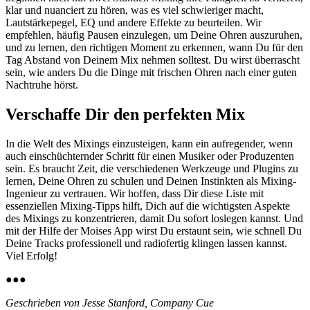
klar und nuanciert zu hören, was es viel schwieriger macht,
Lautstärkepegel, EQ und andere Effekte zu beurteilen. Wir
empfehlen, häufig Pausen einzulegen, um Deine Ohren auszuruhen,
und zu lernen, den richtigen Moment zu erkennen, wann Du für den
Tag Abstand von Deinem Mix nehmen solltest. Du wirst überrascht
sein, wie anders Du die Dinge mit frischen Ohren nach einer guten
Nachtruhe hörst.
Verschaffe Dir den perfekten Mix
In die Welt des Mixings einzusteigen, kann ein aufregender, wenn
auch einschüchternder Schritt für einen Musiker oder Produzenten
sein. Es braucht Zeit, die verschiedenen Werkzeuge und Plugins zu
lernen, Deine Ohren zu schulen und Deinen Instinkten als Mixing-
Ingenieur zu vertrauen. Wir hoffen, dass Dir diese Liste mit
essenziellen Mixing-Tipps hilft, Dich auf die wichtigsten Aspekte
des Mixings zu konzentrieren, damit Du sofort loslegen kannst. Und
mit der Hilfe der Moises App wirst Du erstaunt sein, wie schnell Du
Deine Tracks professionell und radiofertig klingen lassen kannst.
Viel Erfolg!
●
●
●
Geschrieben von Jesse Stanford, Company Cue