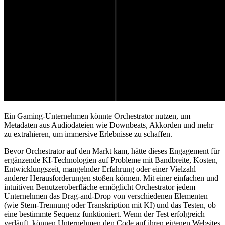
Ein Gaming-Unternehmen könnte Orchestrator nutzen, um
Metadaten aus Audiodateien wie Downbeats, Akkorden und mehr
zu extrahieren, um immersive Erlebnisse zu schaffen.
Bevor Orchestrator auf den Markt kam, hätte dieses Engagement für
ergänzende KI-Technologien auf Probleme mit Bandbreite, Kosten,
Entwicklungszeit, mangelnder Erfahrung oder einer Vielzahl
anderer Herausforderungen stoßen können. Mit einer einfachen und
intuitiven Benutzeroberfläche ermöglicht Orchestrator jedem
Unternehmen das Drag-and-Drop von verschiedenen Elementen
(wie Stem-Trennung oder Transkription mit KI) und das Testen, ob
eine bestimmte Sequenz funktioniert. Wenn der Test erfolgreich
verläuft, können Unternehmen den Code auf ihren eigenen Websites