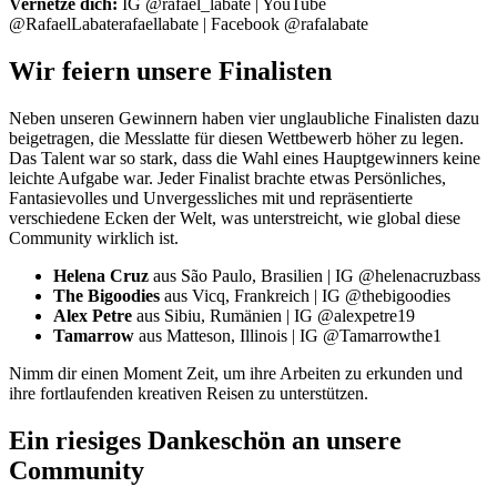
Vernetze dich:
IG @rafael_labate | YouTube
@RafaelLabaterafaellabate | Facebook @rafalabate
Wir feiern unsere Finalisten
Neben unseren Gewinnern haben vier unglaubliche Finalisten dazu
beigetragen, die Messlatte für diesen Wettbewerb höher zu legen.
Das Talent war so stark, dass die Wahl eines Hauptgewinners keine
leichte Aufgabe war. Jeder Finalist brachte etwas Persönliches,
Fantasievolles und Unvergessliches mit und repräsentierte
verschiedene Ecken der Welt, was unterstreicht, wie global diese
Community wirklich ist.
Helena Cruz
aus São Paulo, Brasilien | IG @helenacruzbass
The Bigoodies
aus Vicq, Frankreich | IG @thebigoodies
Alex Petre
aus Sibiu, Rumänien | IG @alexpetre19
Tamarrow
aus Matteson, Illinois | IG @Tamarrowthe1
Nimm dir einen Moment Zeit, um ihre Arbeiten zu erkunden und
ihre fortlaufenden kreativen Reisen zu unterstützen.
Ein riesiges Dankeschön an unsere
Community