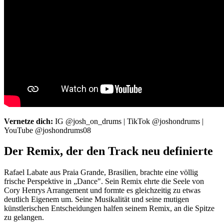
Vernetze dich:
IG @josh_on_drums | TikTok @joshondrums |
YouTube @joshondrums08
Der Remix, der den Track neu definierte
Rafael Labate aus Praia Grande, Brasilien, brachte eine völlig
frische Perspektive in „Dance". Sein Remix ehrte die Seele von
Cory Henrys Arrangement und formte es gleichzeitig zu etwas
deutlich Eigenem um. Seine Musikalität und seine mutigen
künstlerischen Entscheidungen halfen seinem Remix, an die Spitze
zu gelangen.